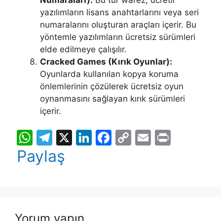
yazılımların lisans anahtarlarını veya seri
numaralarını oluşturan araçları içerir. Bu
yöntemle yazılımların ücretsiz sürümleri
elde edilmeye çalışılır.
Cracked Games (Kırık Oyunlar):
Oyunlarda kullanılan kopya koruma
önlemlerinin çözülerek ücretsiz oyun
oynanmasını sağlayan kırık sürümleri
içerir.
W
T
X
Li
F
C
E
Pr
h
el
n
a
o
m
in
Paylaş
at
e
k
c
p
ai
t
s
gr
e
e
y
l
A
a
dI
b
Li
p
m
n
o
n
Yorum yapın