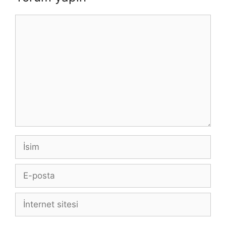
p
o
k
Yorum
k
İsim
E-
posta
İnternet
sitesi