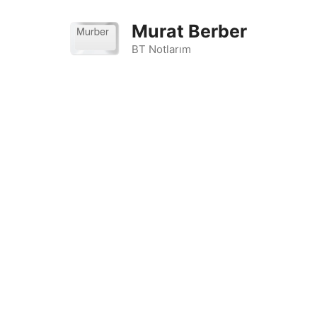
İçeriğe
atla
Murat Berber
BT Notlarım