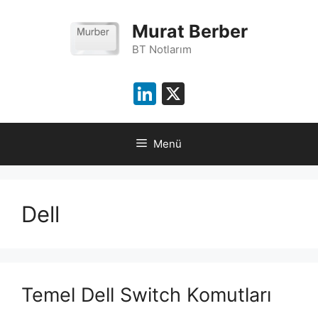
İçeriğe
atla
Murat Berber
BT Notlarım
LinkedIn
X
Menü
Dell
Temel Dell Switch Komutları