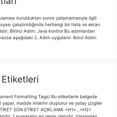
ları
aması kurulduktan sonra çalışmamasıyla ilgili
syası çalıştırıldığında herhangi bir hata ve ekran
ıdır; Birinci Adım: Java kontrol Bu adımlardan
mazsa aşağıdaki 2. Adım uygulanır. İkinci Adım:
Etiketleri
ument Formatting Tags) Bu etiketlerle belgede
gili yapar, madde imlerini oluşturur ve yatay çizgiler
 İLK ETİKET SON ETİKET AÇIKLAMA <H1>…<H2>
dir. 1 numaralısı en geniş olanıdır. Varsayılan