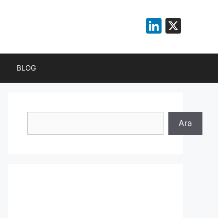
LinkedI
X
BLOG
Ara
Ara