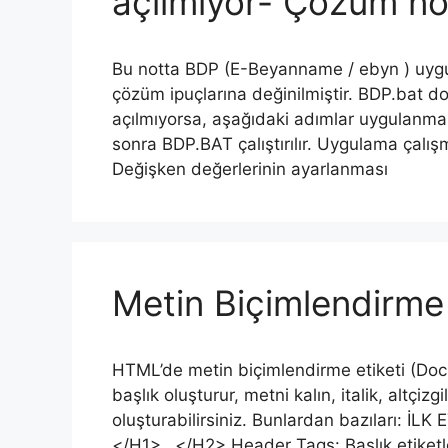
açılmıyor- Çözüm not
Bu notta BDP (E-Beyanname / ebyn ) uygul
çözüm ipuçlarına değinilmiştir. BDP.bat do
açılmıyorsa, aşağıdaki adımlar uygulanmal
sonra BDP.BAT çalıştırılır. Uygulama çalış
Değişken değerlerinin ayarlanması
Metin Biçimlendirme 
HTML’de metin biçimlendirme etiketi (Doc
başlık oluşturur, metni kalın, italik, altçiz
oluşturabilirsiniz. Bunlardan bazıları:
</H1>…</H2> Header Tags: Başlık etiketleri