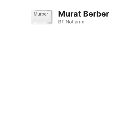
İçeriğe
atla
Murat Berber
BT Notlarım