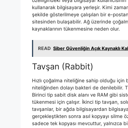
özelliğindeki veya bilgisayar kullanıcısının
kullanarak bilgisayara yerleşir. Kimi zama
şekilde gösterilmeye çalışılan bir e-post
sitesinden bulaşabilir. Ağ üzerinde çoğalm
kaynaklarının tükenmesine neden olur.
READ
Siber Güvenliğin Açık Kaynaklı K
Tavşan (Rabbit)
Hızlı çoğalma niteliğine sahip olduğu için 
niteliğinden dolayı bakteri de denilebilir. 
Birinci tip sabit disk alanı ve RAM gibi si
tükenmesi için çalışır. İkinci tip tavşan, sol
tavşanlar, bir ağda bilgisayardan bilgisa
gerçekleştikten sonra asıl kopyayı silme öz
sadece tek kopyası mevcuttur, yalnızca bi