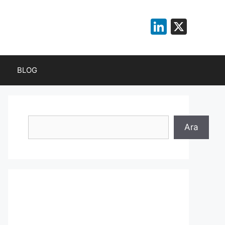
LinkedI
X
BLOG
Ara
Ara