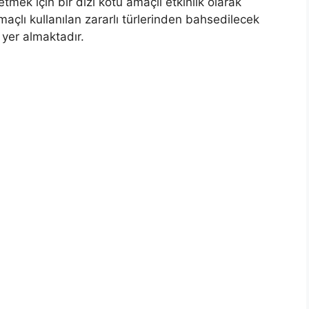
ek için bir dizi kötü amaçlı etkinlik olarak
maçlı kullanılan zararlı türlerinden bahsedilecek
 yer almaktadır.