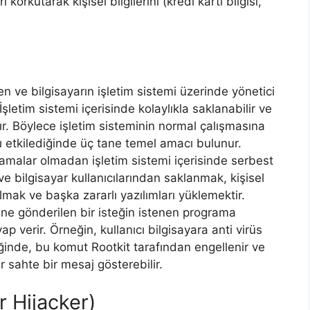
 korkutarak kişisel bilgilerini (kredi kartı bilgisi,
en ve bilgisayarın işletim sistemi üzerinde yönetici
 İşletim sistemi içerisinde kolaylıkla saklanabilir ve
alır. Böylece işletim sisteminin normal çalışmasına
ını etkilediğinde üç tane temel amacı bulunur.
lamalar olmadan işletim sistemi içerisinde serbest
e bilgisayar kullanıcılarından saklanmak, kişisel
i çalmak ve başka zararlı yazılımları yüklemektir.
mine gönderilen bir isteğin istenen programa
p verir. Örneğin, kullanıcı bilgisayara anti virüs
iğinde, bu komut Rootkit tarafından engellenir ve
ir sahte bir mesaj gösterebilir.
r Hijacker)