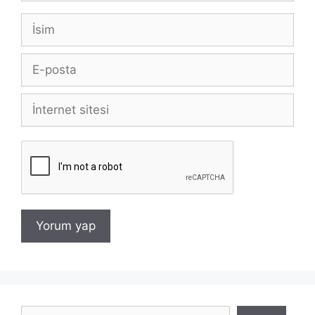
İsim
E-
posta
İnternet
sitesi
Ara