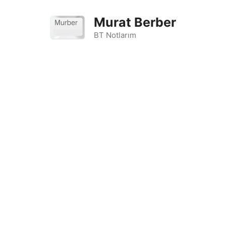
İçeriğe
atla
Murat Berber
BT Notlarım