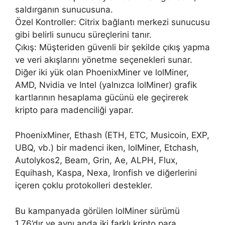
saldırganın sunucusuna.
Özel Kontroller: Citrix bağlantı merkezi sunucusu
gibi belirli sunucu süreçlerini tanır.
Çıkış: Müşteriden güvenli bir şekilde çıkış yapma
ve veri akışlarını yönetme seçenekleri sunar.
Diğer iki yük olan PhoenixMiner ve lolMiner,
AMD, Nvidia ve Intel (yalnızca lolMiner) grafik
kartlarının hesaplama gücünü ele geçirerek
kripto para madenciliği yapar.
PhoenixMiner, Ethash (ETH, ETC, Musicoin, EXP,
UBQ, vb.) bir madenci iken, lolMiner, Etchash,
Autolykos2, Beam, Grin, Ae, ALPH, Flux,
Equihash, Kaspa, Nexa, Ironfish ve diğerlerini
içeren çoklu protokolleri destekler.
Bu kampanyada görülen lolMiner sürümü
1.76’dır ve aynı anda iki farklı kripto para