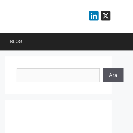
LinkedI
X
BLOG
Ara
Ara