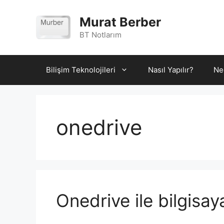
İçeriğe
atla
Murat Berber
BT Notlarım
Bilişim Teknolojileri
Nasıl Yapılır?
Ne
onedrive
Onedrive ile bilgisa