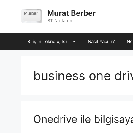
İçeriğe
atla
Murat Berber
BT Notlarım
Bilişim Teknolojileri
Nasıl Yapılır?
Ne
business one dri
Onedrive ile bilgisa