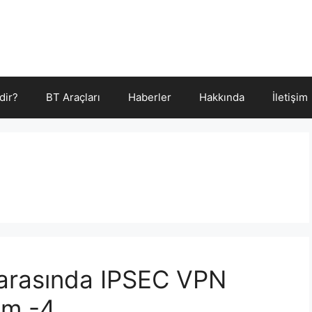
dir?
BT Araçları
Haberler
Hakkında
İletişim
k arasında IPSEC VPN
üm -4