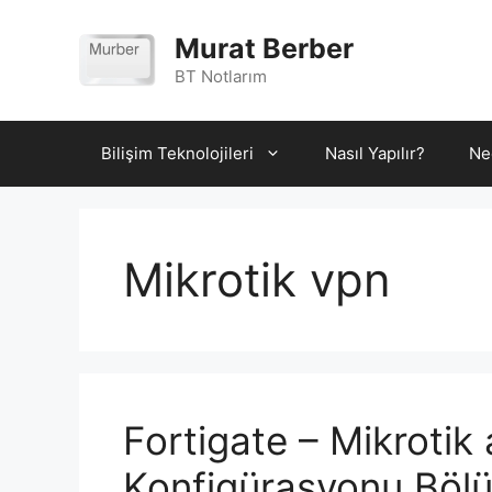
İçeriğe
atla
Murat Berber
BT Notlarım
Bilişim Teknolojileri
Nasıl Yapılır?
Ne
Mikrotik vpn
Fortigate – Mikroti
Konfigürasyonu Böl