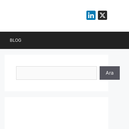
LinkedI
X
BLOG
Ara
Ara