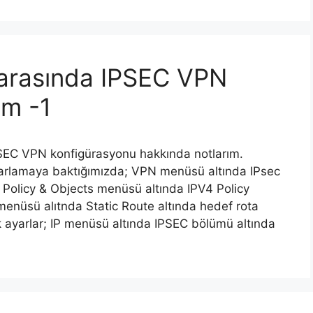
k arasında IPSEC VPN
üm -1
 IPSEC VPN konfigürasyonu hakkında notlarım.
ayarlamaya baktığımızda; VPN menüsü altında IPsec
Policy & Objects menüsü altında IPV4 Policy
enüsü alıtnda Static Route altında hedef rota
ak ayarlar; IP menüsü altında IPSEC bölümü altında