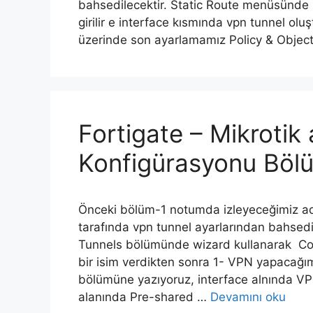
bahsedilecektir. Static Route menüsünde 
girilir e interface kısmında vpn tunnel olu
üzerinde son ayarlamamız Policy & Obje
Fortigate – Mikroti
Konfigürasyonu Böl
Önceki bölüm-1 notumda izleyeceğimiz ad
tarafında vpn tunnel ayarlarından bahsedi
Tunnels bölümünde wizard kullanarak Cos
bir isim verdikten sonra 1- VPN yapacağım
bölümüne yazıyoruz, interface alnında VP
alanında Pre-shared …
Devamını oku