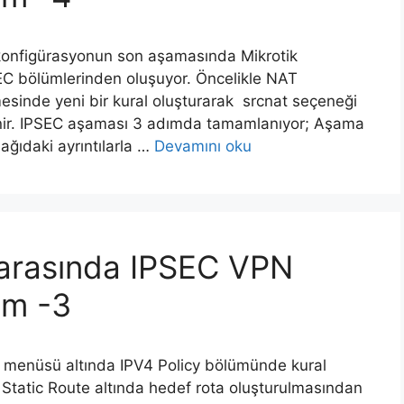
 konfigürasyonun son aşamasında Mikrotik
EC bölümlerinden oluşuyor. Öncelikle NAT
esinde yeni bir kural oluşturarak srcnat seçeneği
lenir. IPSEC aşaması 3 adımda tamamlanıyor; Aşama
ğıdaki ayrıntılarla …
Devamını oku
k arasında IPSEC VPN
üm -3
s menüsü altında IPV4 Policy bölümünde kural
Static Route altında hedef rota oluşturulmasından