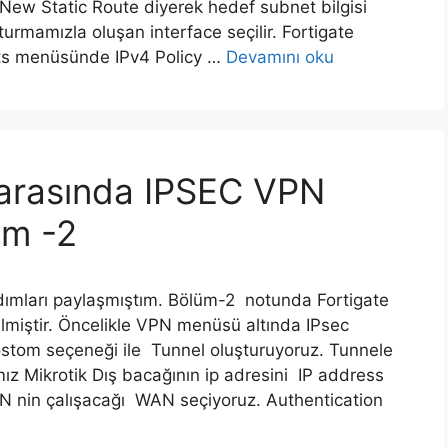
New Static Route diyerek hedef subnet bilgisi
şturmamızla oluşan interface seçilir. Fortigate
cts menüsünde IPv4 Policy …
Devamını oku
k arasında IPSEC VPN
üm -2
ımları paylaşmıştım. Bölüm-2 notunda Fortigate
lmiştir. Öncelikle VPN menüsü altında IPsec
tom seçeneği ile Tunnel oluşturuyoruz. Tunnele
ız Mikrotik Dış bacağının ip adresini IP address
N nin çalışacağı WAN seçiyoruz. Authentication