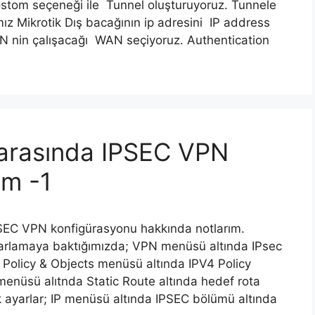
tom seçeneği ile Tunnel oluşturuyoruz. Tunnele
ız Mikrotik Dış bacağının ip adresini IP address
N nin çalışacağı WAN seçiyoruz. Authentication
k arasında IPSEC VPN
üm -1
 IPSEC VPN konfigürasyonu hakkında notlarım.
ayarlamaya baktığımızda; VPN menüsü altında IPsec
Policy & Objects menüsü altında IPV4 Policy
enüsü alıtnda Static Route altında hedef rota
ak ayarlar; IP menüsü altında IPSEC bölümü altında