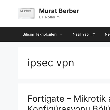
İçeriğe
atla
Murat Berber
BT Notlarım
Bilişim Teknolojileri
Nasıl Yapılır?
Ne
ipsec vpn
Fortigate – Mikroti
Konfigürasyonu Böl