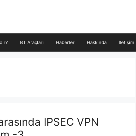
dir?
BT Araçları
Haberler
Hakkında
İletişim
k arasında IPSEC VPN
üm -3