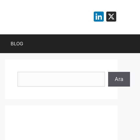
LinkedI
X
BLOG
Ara
Ara