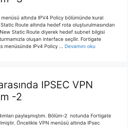
s menüsü altında IPV4 Policy bölümünde kural
Static Route altında hedef rota oluşturulmasından
New Static Route diyerek hedef subnet bilgisi
şturmamızla oluşan interface seçilir. Fortigate
cts menüsünde IPv4 Policy …
Devamını oku
k arasında IPSEC VPN
üm -2
ımları paylaşmıştım. Bölüm-2 notunda Fortigate
lmiştir. Öncelikle VPN menüsü altında IPsec