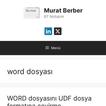
İçeriğe
atla
Murat Berber
BT Notlarım
LinkedIn
X
Menü
word dosyası
WORD dosyasını UDF dosya
formatına çevirme