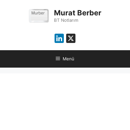
İçeriğe
atla
Murat Berber
BT Notlarım
LinkedIn
X
Menü