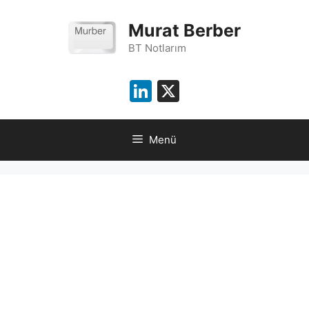
İçeriğe
atla
Murat Berber
BT Notlarım
LinkedIn
X
Menü