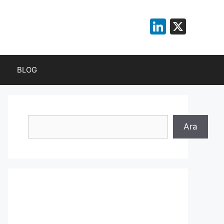
LinkedI
X
BLOG
Ara
Ara