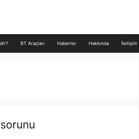
dir?
BT Araçları
Haberler
Hakkında
İletişim
 sorunu