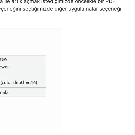
a ile artık açmak istediğimizde öncelikle bir PDF
 seçeneğini seçtiğimizde diğer uygulamalar seçeneği