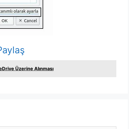
r
Paylaş
n
eDrive Üzerine Alınması