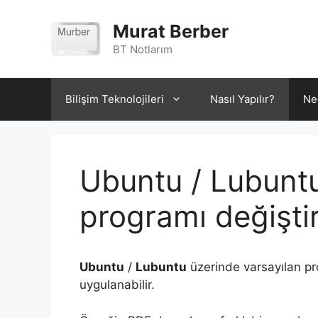
İçeriğe
atla
Murat Berber
BT Notlarım
Bilişim Teknolojileri
Nasıl Yapılır?
Ne
Ubuntu / Lubuntu
programı değişt
Ubuntu
/
Lubuntu
üzerinde varsayılan pr
uygulanabilir.