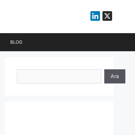
LinkedI
X
BLOG
Ara
Ara