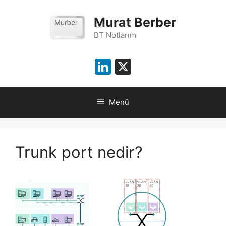
İçeriğe
atla
Murat Berber
BT Notlarım
LinkedIn
X
Menü
Trunk port nedir?