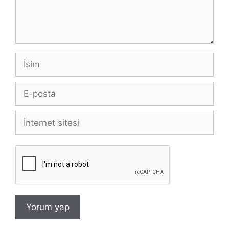
İsim
E-
posta
İnternet
sitesi