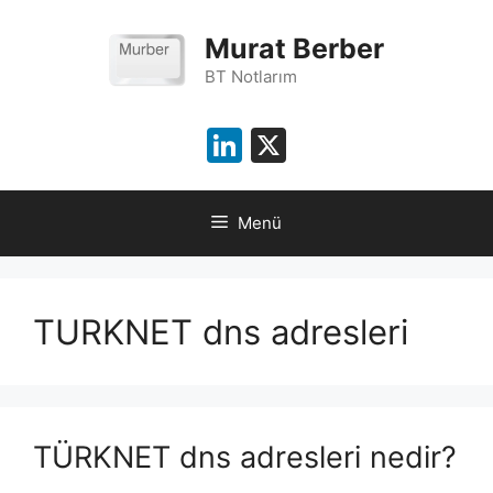
İçeriğe
atla
Murat Berber
BT Notlarım
LinkedIn
X
Menü
TURKNET dns adresleri
TÜRKNET dns adresleri nedir?