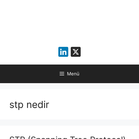
LinkedIn
X
Menü
stp nedir