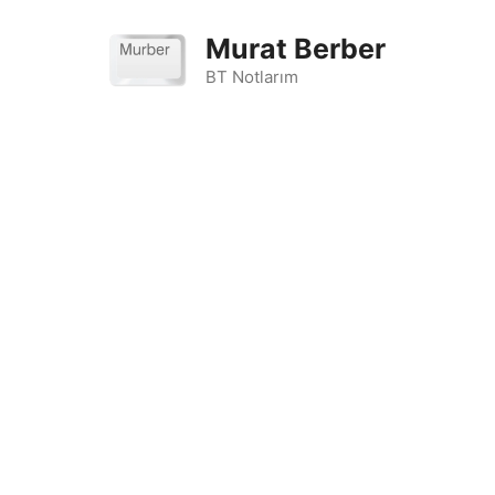
İçeriğe
atla
Murat Berber
BT Notlarım