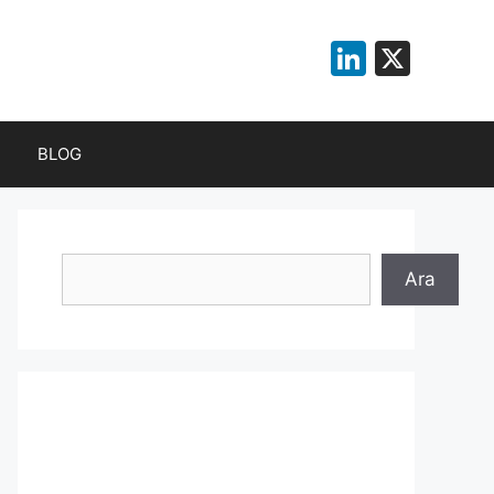
LinkedI
X
BLOG
Ara
Ara