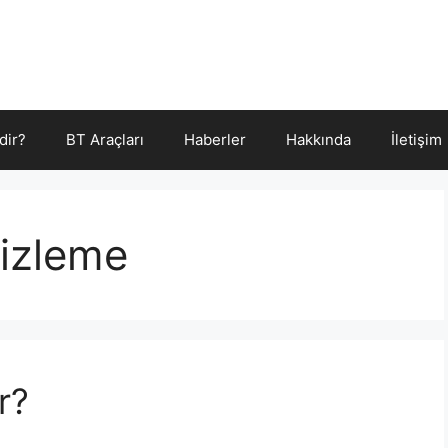
dir?
BT Araçları
Haberler
Hakkında
İletişim
izleme
r?