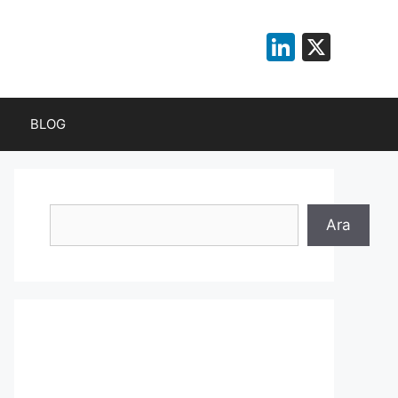
LinkedI
X
BLOG
Ara
Ara