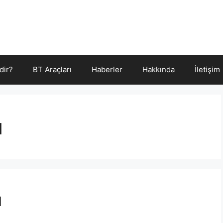
dir?
BT Araçları
Haberler
Hakkında
İletişim
ı
ı