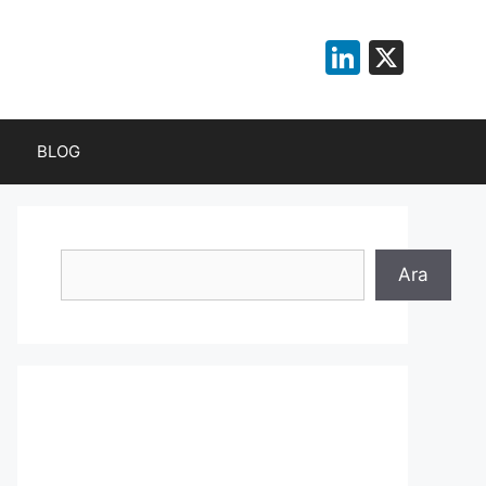
LinkedI
X
BLOG
Ara
Ara