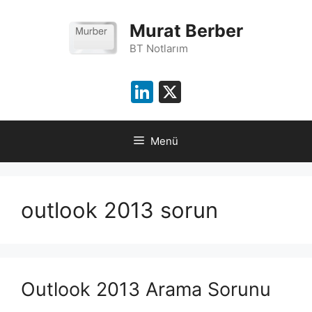
İçeriğe
atla
Murat Berber
BT Notlarım
LinkedIn
X
Menü
outlook 2013 sorun
Outlook 2013 Arama Sorunu