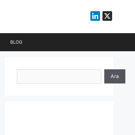
LinkedI
X
BLOG
Ara
Ara