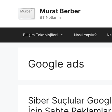
İçeriğe
atla
Murat Berber
BT Notlarım
Bilişim Teknolojileri
Nasıl Yapılır?
Ne
Google ads
Siber Suçlular Googl
İçin Sahte Reklamlar