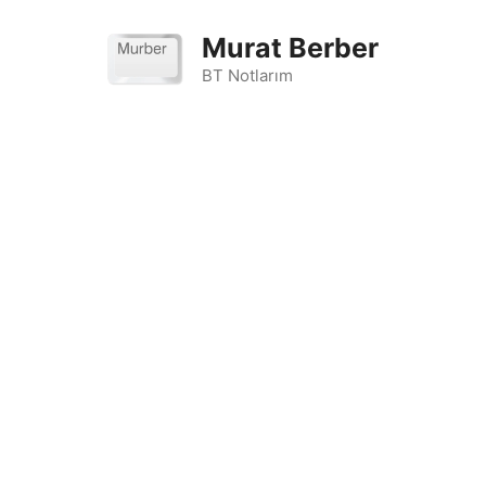
İçeriğe
atla
Murat Berber
BT Notlarım