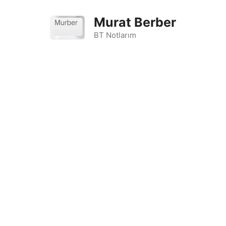
İçeriğe
atla
Murat Berber
BT Notlarım