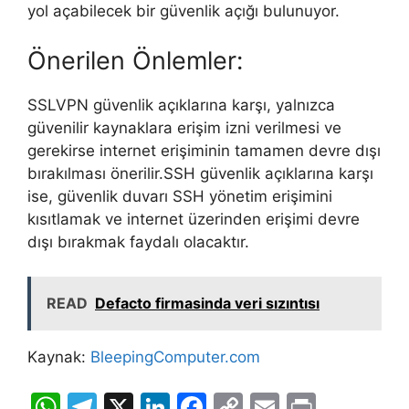
yol açabilecek bir güvenlik açığı bulunuyor.
Önerilen Önlemler:
SSLVPN güvenlik açıklarına karşı, yalnızca
güvenilir kaynaklara erişim izni verilmesi ve
gerekirse internet erişiminin tamamen devre dışı
bırakılması önerilir.SSH güvenlik açıklarına karşı
ise, güvenlik duvarı SSH yönetim erişimini
kısıtlamak ve internet üzerinden erişimi devre
dışı bırakmak faydalı olacaktır.
READ
Defacto firmasinda veri sızıntısı
Kaynak:
BleepingComputer.com
W
T
X
Li
F
C
E
Pr