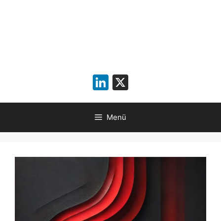
LinkedIn
X
Menü