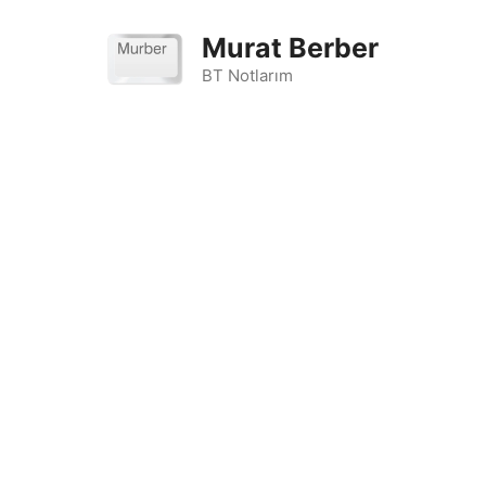
İçeriğe
atla
Murat Berber
BT Notlarım