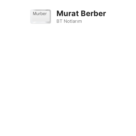
İçeriğe
atla
Murat Berber
BT Notlarım