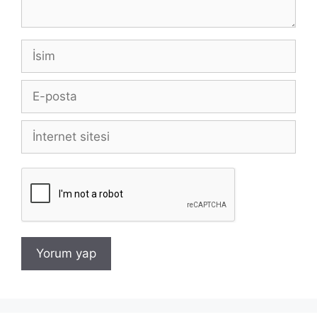
İsim
E-
posta
İnternet
sitesi