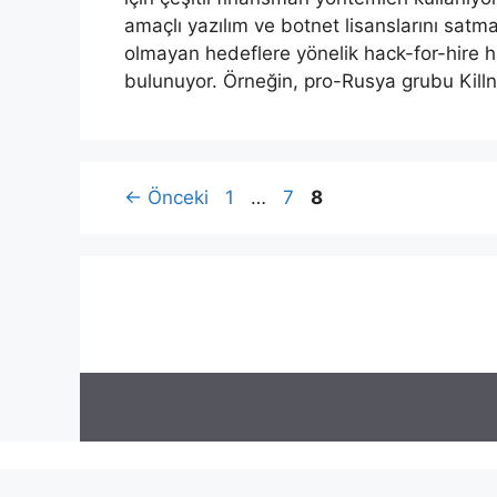
amaçlı yazılım ve botnet lisanslarını satm
olmayan hedeflere yönelik hack-for-hire hi
bulunuyor. Örneğin, pro-Rusya grubu Killn
Sayfa
Sayfa
Sayfa
←
Önceki
1
…
7
8