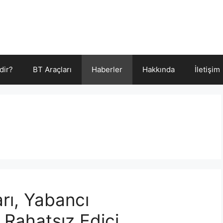
dir?
BT Araçları
Haberler
Hakkında
İletişim
rı, Yabancı
Rahatsız Edici