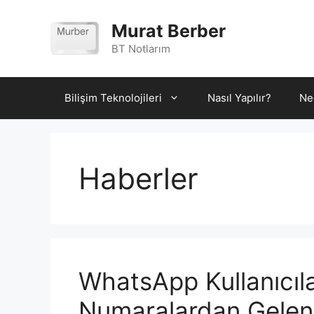
İçeriğe
atla
Murat Berber
BT Notlarım
Bilişim Teknolojileri
Nasıl Yapılır?
Ne
Haberler
WhatsApp Kullanıcıla
Numaralardan Gelen 