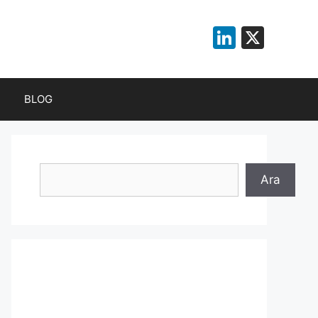
LinkedI
X
BLOG
Ara
Ara