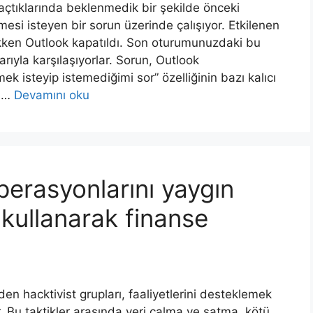
 açtıklarında beklenmedik bir şekilde önceki
esi isteyen bir sorun üzerinde çalışıyor. Etkilenen
çıkken Outlook kapatıldı. Son oturumunuzdaki bu
arıyla karşılaşıyorlar. Sorun, Outlook
k isteyip istemediğimi sor” özelliğinin bazı kalıcı
n …
Devamını oku
perasyonlarını yaygın
i kullanarak finanse
den hacktivist grupları, faaliyetlerini desteklemek
r. Bu taktikler arasında veri çalma ve satma, kötü