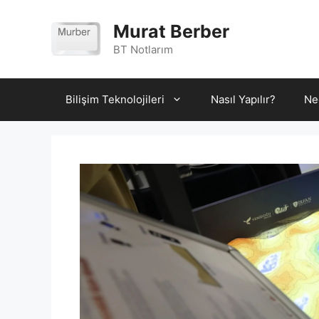
İçeriğe
atla
Murat Berber
BT Notlarım
Bilişim Teknolojileri
Nasıl Yapılır?
Ne