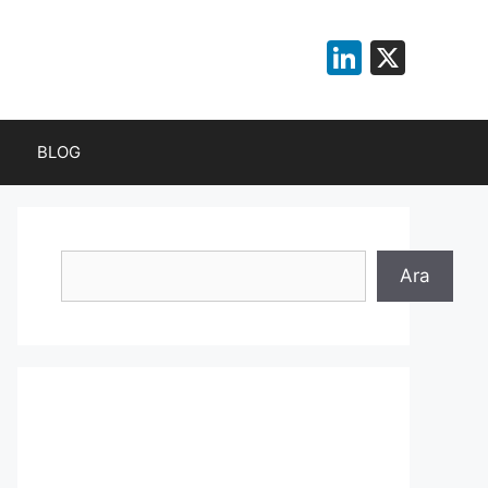
LinkedI
X
BLOG
Ara
Ara