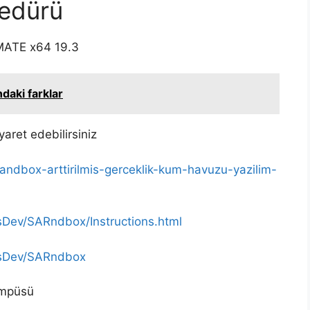
sedürü
 MATE x64 19.3
ndaki farklar
yaret edebilirsiniz
-sandbox-arttirilmis-gerceklik-kum-havuzu-yazilim-
sDev/SARndbox/Instructions.html
ResDev/SARndbox
Kampüsü