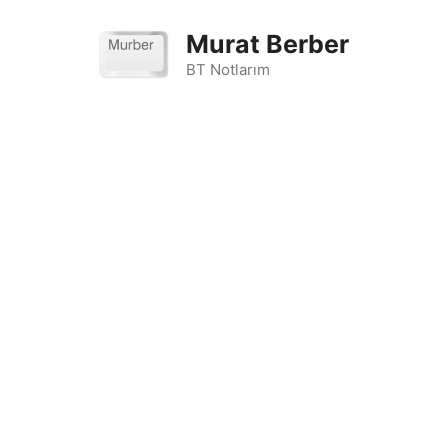
İçeriğe
atla
Murat Berber
BT Notlarım