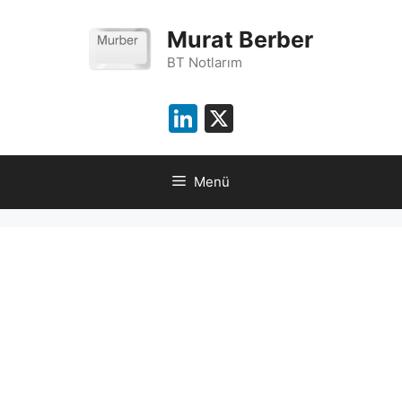
İçeriğe
atla
Murat Berber
BT Notlarım
LinkedIn
X
Menü