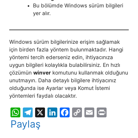
Bu bölümde Windows sürüm bilgileri
yer alır.
Windows sürüm bilgilerinize erişim sağlamak
için birden fazla yöntem bulunmaktadır. Hangi
yöntemi tercih ederseniz edin, ihtiyacınıza
uygun bilgileri kolaylıkla bulabilirsiniz. En hızlı
çözümün
winver
komutunu kullanmak olduğunu
unutmayın. Daha detaylı bilgilere ihtiyacınız
olduğunda ise Ayarlar veya Komut İstemi
yöntemleri faydalı olacaktır.
W
T
X
Li
F
C
E
Pr
h
el
n
a
o
m
in
Paylaş
at
e
k
c
p
ai
t