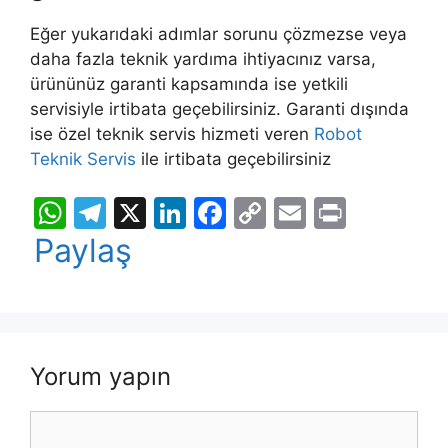
Eğer yukarıdaki adımlar sorunu çözmezse veya
daha fazla teknik yardıma ihtiyacınız varsa,
ürününüz garanti kapsamında ise yetkili
servisiyle irtibata geçebilirsiniz. Garanti dışında
ise özel teknik servis hizmeti veren
Robot
Teknik Servis
ile irtibata geçebilirsiniz
W
T
X
Li
F
C
E
Pr
h
el
n
a
o
m
in
Paylaş
at
e
k
c
p
ai
t
s
gr
e
e
y
l
A
a
dI
b
Li
p
m
n
o
n
Yorum yapın
p
o
k
Yorum
k