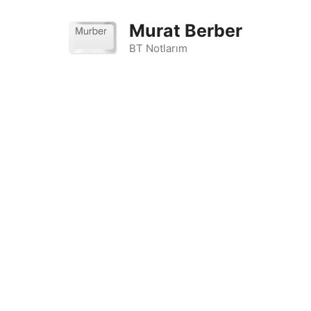
İçeriğe
atla
Murat Berber
BT Notlarım