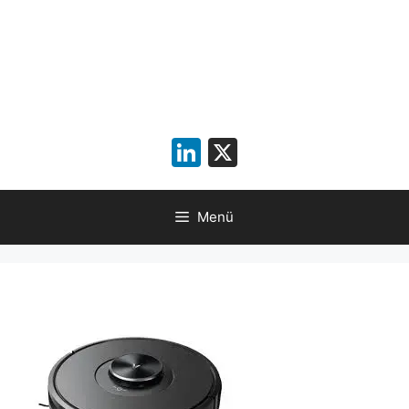
LinkedIn
X
Menü