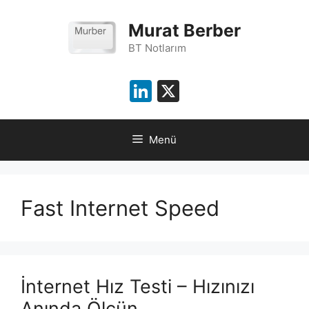
İçeriğe
atla
Murat Berber
BT Notlarım
LinkedIn
X
Menü
Fast Internet Speed
İnternet Hız Testi – Hızınızı
Anında Ölçün