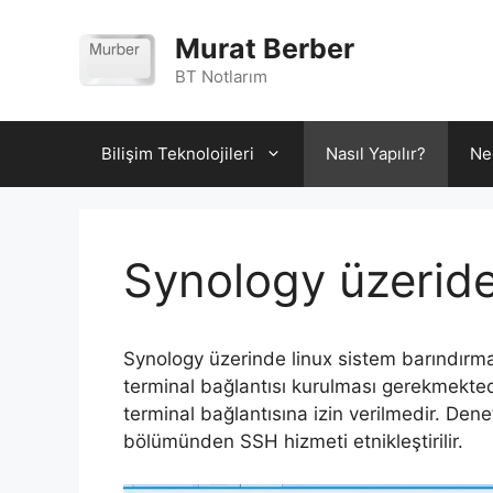
İçeriğe
atla
Murat Berber
BT Notlarım
Bilişim Teknolojileri
Nasıl Yapılır?
Ne
Synology üzerid
Synology üzerinde linux sistem barındırma
terminal bağlantısı kurulması gerekmekted
terminal bağlantısına izin verilmedir. Den
bölümünden SSH hizmeti etnikleştirilir.