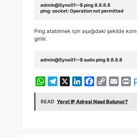
admin@Syno01:~$ ping 8.8.8.8
ping: socket: Operation not permitted
Ping atabilmek için aşağıdaki şekilde komu
girilir.
admin@Syno01:~$ sudo ping 8.8.8.8
W
T
X
Li
F
C
E
P
h
el
n
a
o
m
i
at
e
k
c
p
ai
t
READ
Yerel IP Adresi Nasıl Bulunur?
s
gr
e
e
y
l
A
a
dI
b
Li
p
m
n
o
n