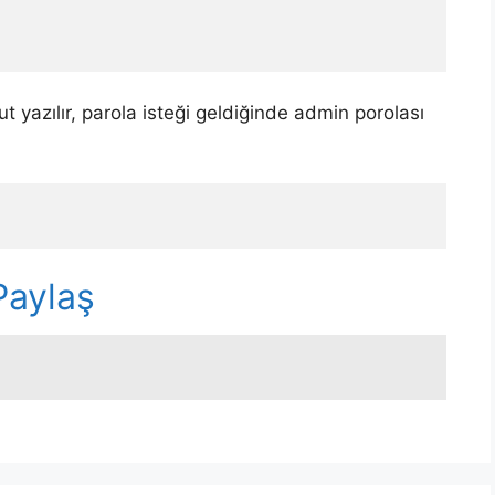
t yazılır, parola isteği geldiğinde admin porolası
r
Paylaş
n