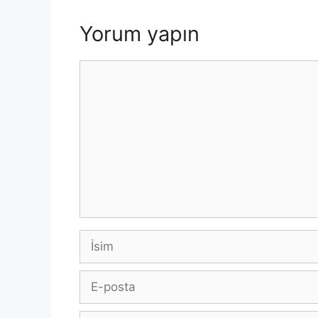
p
o
k
k
Yorum yapın
Yorum
İsim
E-
posta