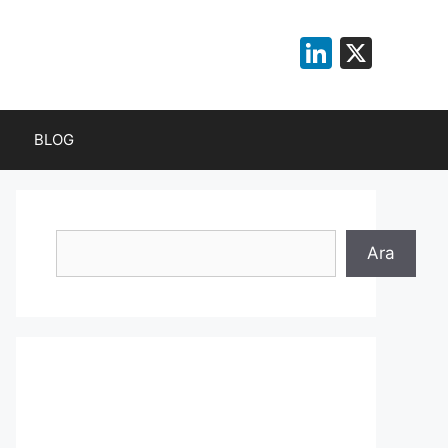
LinkedI
X
BLOG
Ara
Ara