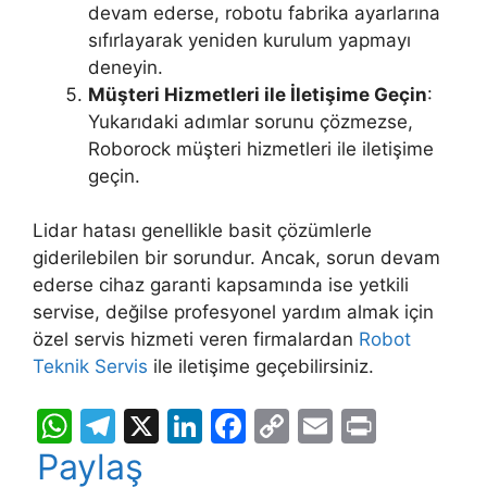
devam ederse, robotu fabrika ayarlarına
sıfırlayarak yeniden kurulum yapmayı
deneyin.
Müşteri Hizmetleri ile İletişime Geçin
:
Yukarıdaki adımlar sorunu çözmezse,
Roborock müşteri hizmetleri ile iletişime
geçin.
Lidar hatası genellikle basit çözümlerle
giderilebilen bir sorundur. Ancak, sorun devam
ederse cihaz garanti kapsamında ise yetkili
servise, değilse profesyonel yardım almak için
özel servis hizmeti veren firmalardan
Robot
Teknik Servis
ile iletişime geçebilirsiniz.
W
T
X
Li
F
C
E
Pr
h
el
n
a
o
m
in
Paylaş