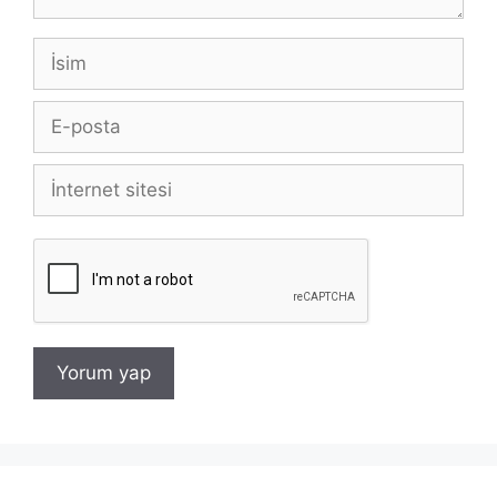
İsim
E-
posta
İnternet
sitesi