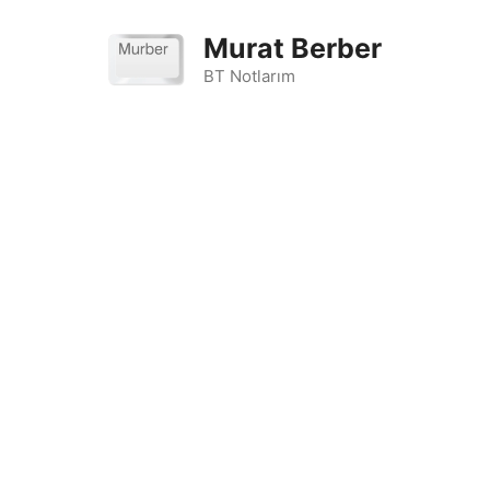
İçeriğe
atla
Murat Berber
BT Notlarım