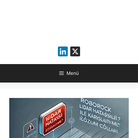
LinkedIn
X
Menü