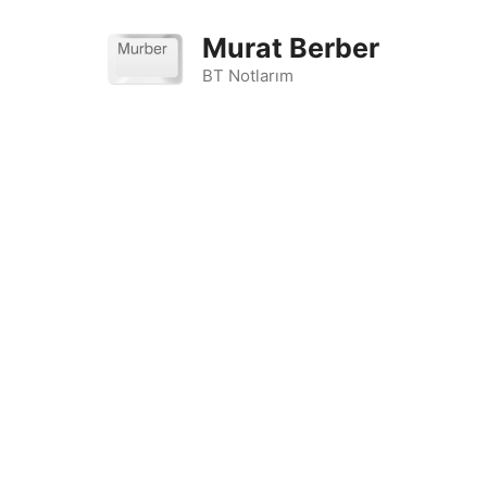
İçeriğe
atla
Murat Berber
BT Notlarım