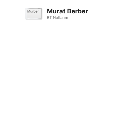
İçeriğe
atla
Murat Berber
BT Notlarım