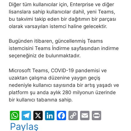
Diğer tüm kullanıcılar için, Enterprise ve diğer
lisanslara sahip kullanıcılar dahil, yeni Teams,
bu takvimi takip eden bir dağıtımın bir parçası
olarak varsayılan istemci haline gelecektir.
Bugünden itibaren, güncellenmiş Teams
istemcisini Teams İndirme sayfasından indirme
seçeneğiniz de bulunmaktadır.
Microsoft Teams, COVID-19 pandemisi ve
uzaktan çalışma düzenine yaygın geçiş
nedeniyle kullanıcı sayısında bir artış yaşadı ve
platform şu anda aylık 280 milyonun üzerinde
bir kullanıcı tabanına sahip.
W
T
X
Li
F
C
E
Pr
h
el
n
a
o
m
in
Paylaş