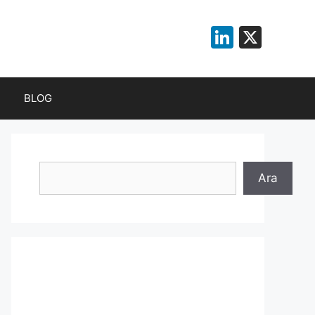
LinkedI
X
BLOG
Ara
Ara