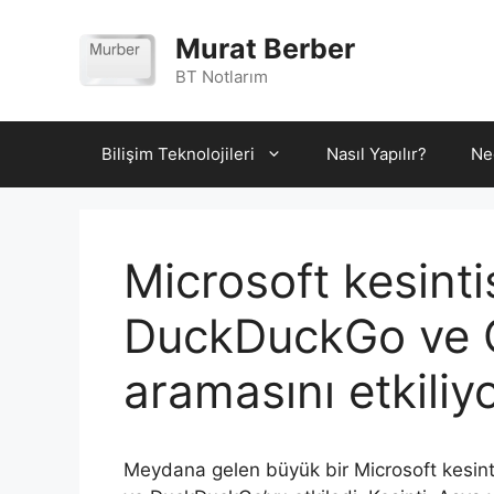
İçeriğe
atla
Murat Berber
BT Notlarım
Bilişim Teknolojileri
Nasıl Yapılır?
Ne
Microsoft kesinti
DuckDuckGo ve C
aramasını etkiliy
Meydana gelen büyük bir Microsoft kesint