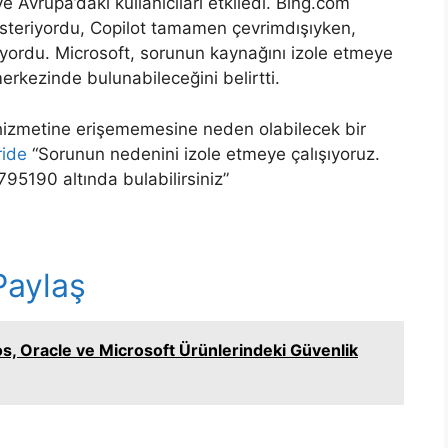
 Avrupa’daki kullanıcıları etkiledi. Bing.com
steriyordu, Copilot tamamen çevrimdışıyken,
ordu. Microsoft, sorunun kaynağını izole etmeye
merkezinde bulunabileceğini belirtti.
t hizmetine erişememesine neden olabilecek bir
ride
“Sorunun nedenini izole etmeye çalışıyoruz.
95190 altında bulabilirsiniz”
r
Paylaş
n
os, Oracle ve Microsoft Ürünlerindeki Güvenlik