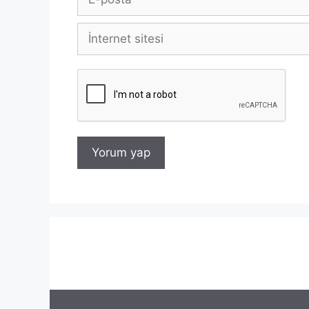
posta
İnternet
sitesi