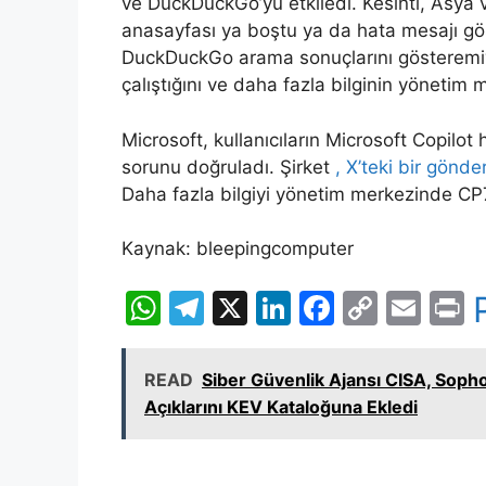
ve DuckDuckGo’yu etkiledi. Kesinti, Asya ve
anasayfası ya boştu ya da hata mesajı gö
DuckDuckGo arama sonuçlarını gösteremiy
çalıştığını ve daha fazla bilginin yönetim 
Microsoft, kullanıcıların Microsoft Copilo
sorunu doğruladı. Şirket
, X’teki bir gönde
Daha fazla bilgiyi yönetim merkezinde CP7
Kaynak: bleepingcomputer
W
T
X
Li
F
C
E
P
h
el
n
a
o
m
i
at
e
k
c
p
ai
t
READ
Siber Güvenlik Ajansı CISA, Soph
s
gr
e
e
y
l
Açıklarını KEV Kataloğuna Ekledi
A
a
dI
b
Li
p
m
n
o
n