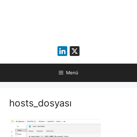
LinkedIn
X
Menü
hosts_dosyası