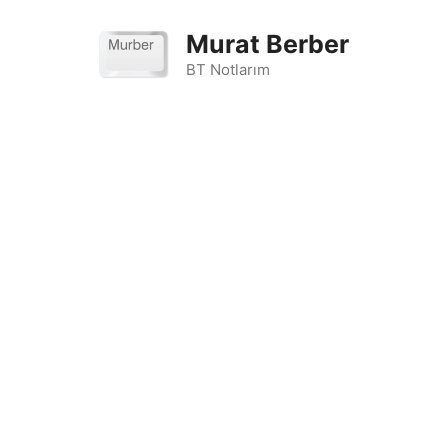
İçeriğe
atla
Murat Berber
BT Notlarım