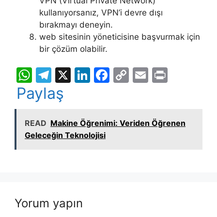
VPN (Virtual Private Network)
kullanıyorsanız, VPN’i devre dışı
bırakmayı deneyin.
web sitesinin yöneticisine başvurmak için
bir çözüm olabilir.
W
T
X
Li
F
C
E
Pr
h
el
n
a
o
m
in
Paylaş
at
e
k
c
p
ai
t
s
gr
e
e
y
l
READ
Makine Öğrenimi: Veriden Öğrenen
A
a
dI
b
Li
Geleceğin Teknolojisi
p
m
n
o
n
p
o
k
k
Yorum yapın