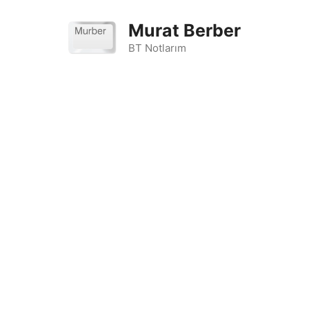
İçeriğe
atla
Murat Berber
BT Notlarım