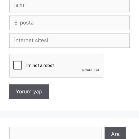
İsim
E-
posta
İnternet
sitesi
Ara
Ara