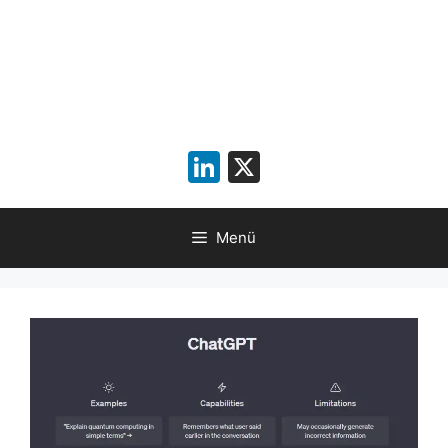
LinkedIn
X
Menü