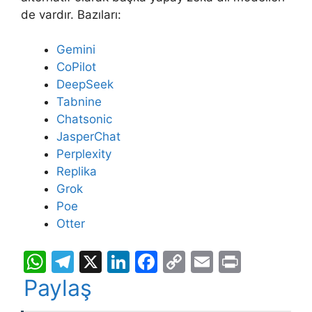
de vardır. Bazıları:
Gemini
CoPilot
DeepSeek
Tabnine
Chatsonic
JasperChat
Perplexity
Replika
Grok
Poe
Otter
W
T
X
Li
F
C
E
Pr
h
el
n
a
o
m
in
Paylaş
at
e
k
c
p
ai
t