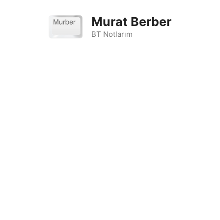
İçeriğe
atla
Murat Berber
BT Notlarım