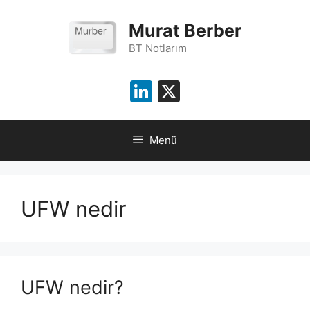
İçeriğe
atla
Murat Berber
BT Notlarım
LinkedIn
X
Menü
UFW nedir
UFW nedir?